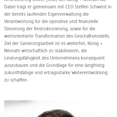
Kundenservice
gedacht -
Sie gerne.
Dabei trägt er gemeinsam mit CEO Steffen Schwerd in
ein zweites
Unser
Leben für
der bereits laufenden Eigenverwaltung die
kompetentes
gebrauchtes
Service-
Verantwortung für die operative und finanzielle
Büromobiliar
Team steht
Steuerung der Restrukturierung, sowie für die
Ihnen zur
Seite
wertorientierte Transformation des Geschäftsmodells.
Ziel der Sanierungsarbeit ist es weiterhin, König +
Neurath wirtschaftlich zu stabilisieren, die
Leistungsfähigkeit des Unternehmens konsequent
auszubauen und die Grundlage für eine langfristig
zukunftsfähige und ertragsstarke Weiterentwicklung
zu schaffen.