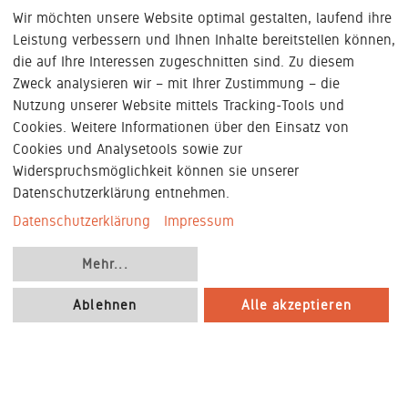
Wir möchten unsere Website optimal gestalten, laufend ihre
Leistung verbessern und Ihnen Inhalte bereitstellen können,
die auf Ihre Interessen zugeschnitten sind. Zu diesem
Zweck analysieren wir – mit Ihrer Zustimmung – die
Nutzung unserer Website mittels Tracking-Tools und
Cookies. Weitere Informationen über den Einsatz von
Cookies und Analysetools sowie zur
Widerspruchsmöglichkeit können sie unserer
Datenschutzerklärung entnehmen.
Datenschutzerklärung
Impressum
AGB
|
Impressum
|
Datenschutzinformationen
|
Mehr
...
Cookie-Konfiguration
|
Nutzungsbedingungen
|
©
2018
- 2026
König + Neurath AG | Alle Rechte
Ablehnen
Alle akzeptieren
vorbehalten