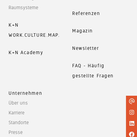
Kundenservice
gedacht -
Sie gerne.
Raumsysteme
ein zweites
Unser
Referenzen
Leben für
kompetentes
gebrauchtes
Service-
K+N
Büromobiliar
Team steht
Magazin
WORK.CULTURE.MAP.
Ihnen zur
Seite
Newsletter
K+N Academy
FAQ - Häufig
gestellte Fragen
Unternehmen
Über uns
Karriere
Standorte
Presse