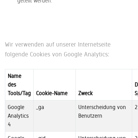
geteilt werden.
Wir verwenden auf unserer Internetseite
folgende Cookies von Google Analytics:
Name
des
D
Tools/Tag
Cookie-Name
Zweck
S
Google
_ga
Unterscheidung von
2
Analytics
Benutzern
4