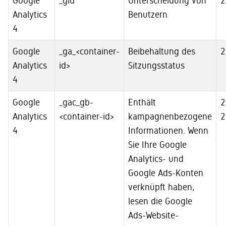
Google
_gid
Unterscheidung von
2
Analytics
Benutzern
4
Google
_ga_<container-
Beibehaltung des
2
Analytics
id>
Sitzungsstatus
4
Google
_gac_gb-
Enthält
2
Analytics
<container-id>
kampagnenbezogene
2
4
Informationen. Wenn
Sie Ihre Google
Analytics- und
Google Ads-Konten
verknüpft haben,
lesen die Google
Ads-Website-