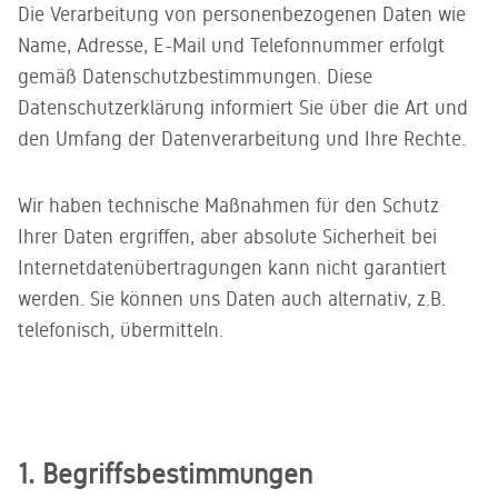
Kundenservice
gedacht -
Die Verarbeitung von personenbezogenen Daten wie
Sie gerne.
ein zweites
Unser
Name, Adresse, E-Mail und Telefonnummer erfolgt
Leben für
kompetentes
gemäß Datenschutzbestimmungen. Diese
gebrauchtes
Service-
Büromobiliar
Datenschutzerklärung informiert Sie über die Art und
Team steht
Ihnen zur
den Umfang der Datenverarbeitung und Ihre Rechte.
Seite
Wir haben technische Maßnahmen für den Schutz
Ihrer Daten ergriffen, aber absolute Sicherheit bei
Internetdatenübertragungen kann nicht garantiert
werden. Sie können uns Daten auch alternativ, z.B.
telefonisch, übermitteln.
1. Begriffsbestimmungen