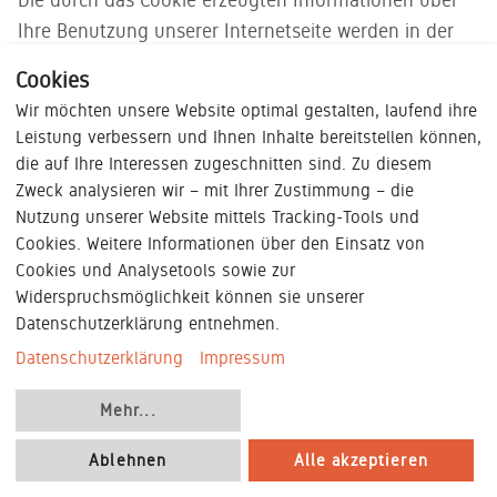
Ihre Benutzung unserer Internetseite werden in der
Regel an einen Server von Google in den USA
Cookies
übertragen und dort gespeichert. Da wir die IP-
Wir möchten unsere Website optimal gestalten, laufend ihre
Anonymisierung auf unserer Internetseite aktiviert
Leistung verbessern und Ihnen Inhalte bereitstellen können,
haben, wird Ihre IP-Adresse von Google jedoch zuvor
die auf Ihre Interessen zugeschnitten sind. Zu diesem
innerhalb von Mitgliedstaaten der Europäischen
Zweck analysieren wir – mit Ihrer Zustimmung – die
Union gekürzt. Nur in Ausnahmefällen wird die volle
Nutzung unserer Website mittels Tracking-Tools und
Cookies. Weitere Informationen über den Einsatz von
IP-Adresse an einen Server von Google in den USA
Cookies und Analysetools sowie zur
übertragen und erst dort gekürzt (weitere
Widerspruchsmöglichkeit können sie unserer
Informationen zu Zweck und Umfang der
Datenschutzerklärung entnehmen.
Datenerhebung erhalten Sie zB unter
Datenschutzerklärung
Impressum
https://policies.google.com/privacy?hl=de&gl=de
). Wir
haben mit Google LLC (USA) zudem einen Vertrag zur
Mehr
...
Auftragsverarbeitung nach Art.
28
DS-
Ablehnen
Alle akzeptieren
GVO geschlossen. Google wird alle Informationen
demnach nur streng zweckgebunden nutzen, um die